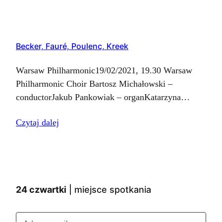
– baritone Jakub Pankowiak…
Becker, Fauré, Poulenc, Kreek
Warsaw Philharmonic19/02/2021, 19.30 Warsaw
Philharmonic Choir Bartosz Michałowski –
conductorJakub Pankowiak – organKatarzyna
Kalisz-Kędziorek – sopranoAdam Miroszczuk –
Czytaj dalej
tenor Ch-M. Widor – Symphony for Organ No. 6
op. 42 cz. V Finał G. Fauré –…
24 czwartki
| miejsce spotkania