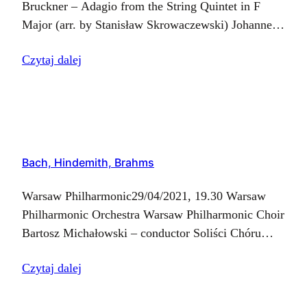
Bruckner – Adagio from the String Quintet in F
Major (arr. by Stanisław Skrowaczewski) Johannes
Brahms – Ein deutsches Requiem, Op. 45
Czytaj dalej
Bach, Hindemith, Brahms
Warsaw Philharmonic29/04/2021, 19.30 Warsaw
Philharmonic Orchestra Warsaw Philharmonic Choir
Bartosz Michałowski – conductor Soliści Chóru
FN:Katarzyna Bienias – soprano IMagdalena
Czytaj dalej
Dobrowolska – soprano IIAnna Fijałkowska –
altoAndrzej Marusiak – tenorKrzysztof Chalimoniuk